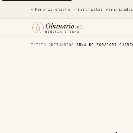
Memoria eterna · memoriales verificado
Obituario
.cl
MEMORIA ETERNA
INICIO
/
OBITUARIOS
/
ARNALDO FORADORI CUART