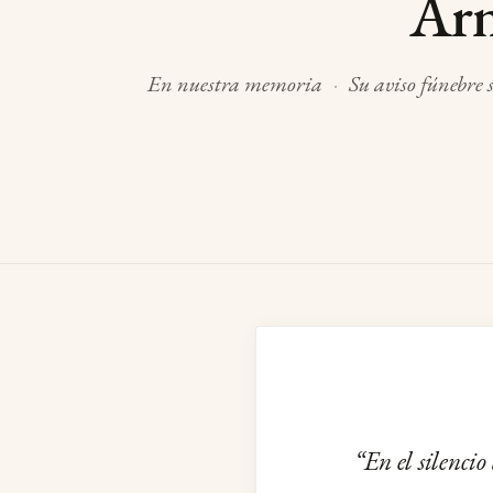
Arn
En nuestra memoria
·
Su aviso fúnebre 
En el silenci