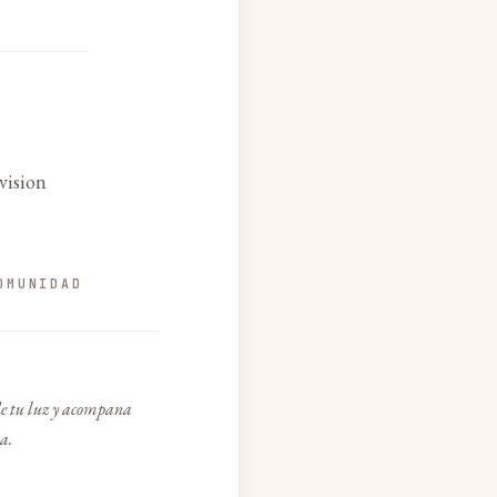
vision
OMUNIDAD
e tu luz y acompana
a.