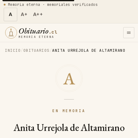
Memoria eterna · memoriales verificados
A
A+
A++
Obituario
.cl
MEMORIA ETERNA
INICIO
/
OBITUARIOS
/
ANITA URREJOLA DE ALTAMIRANO
A
EN MEMORIA
Anita Urrejola de Altamirano